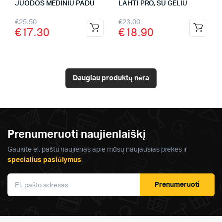
JUODOS MEDINIU PADU
LAHTI PRO, SU GELIU
€
25.50
€
23.00
€
17.30
€
18.90
Daugiau produktų nėra
Prenumeruoti naujienlaiškį
Gaukite el. paštu naujienas apie mūsų naujausias prekes ir
specialius pasiūlymus
.
Prenumeruoti