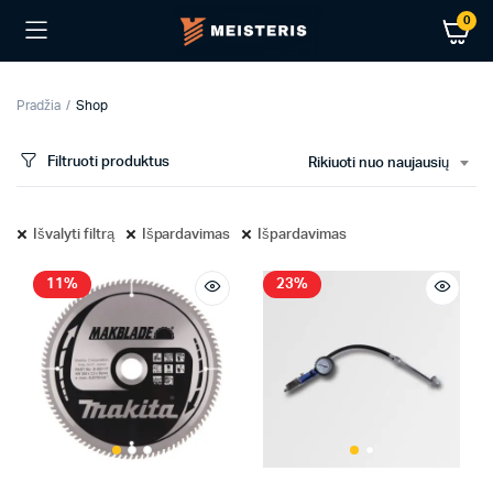
0
Pradžia
Shop
Filtruoti produktus
Rikiuoti nuo naujausių
Išvalyti filtrą
Išpardavimas
Išpardavimas
11%
23%