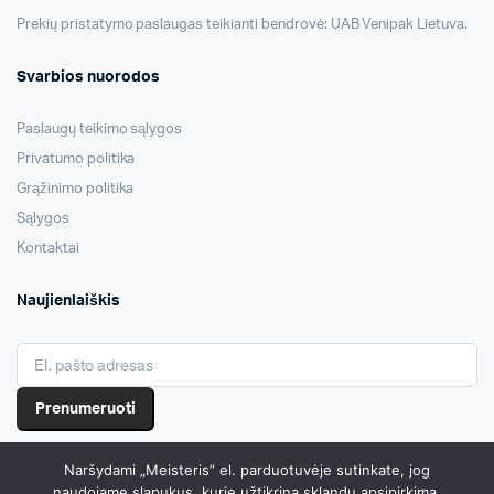
Prekių pristatymo paslaugas teikianti bendrovė: UAB Venipak Lietuva.
Svarbios nuorodos
Paslaugų teikimo sąlygos
Privatumo politika
Grąžinimo politika
Sąlygos
Kontaktai
Naujienlaiškis
Prenumeruoti
Naršydami „Meisteris” el. parduotuvėje sutinkate, jog
naudojame slapukus, kurie užtikrina sklandų apsipirkimą.