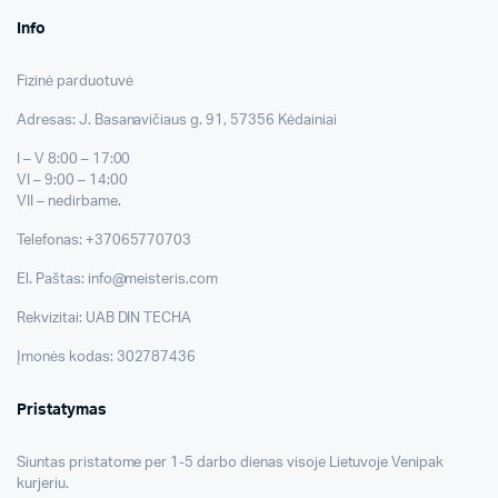
Info
Fizinė parduotuvė
Adresas: J. Basanavičiaus g. 91, 57356 Kėdainiai
I – V 8:00 – 17:00
VI – 9:00 – 14:00
VII – nedirbame.
Telefonas: +37065770703
El. Paštas: info@meisteris.com
Rekvizitai: UAB DIN TECHA
Įmonės kodas: 302787436
Pristatymas
Siuntas pristatome per 1-5 darbo dienas visoje Lietuvoje Venipak
kurjeriu.