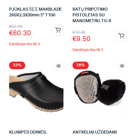
PJŪKLAS T.C.T. MAKBLADE
RATŲ PRIPŪTIMO
260X2.3X30mm 5° T100
PISTOLETAS SU
MANOMETRU. TG-8
€
67.50
€
60.30
€
12.26
€
9.50
Sandėlyje liko tik 3
Sandėlyje liko tik 2
33%
18%
KLUMPĖS ODINĖS,
ANTKELIAI UŽDEDAMI