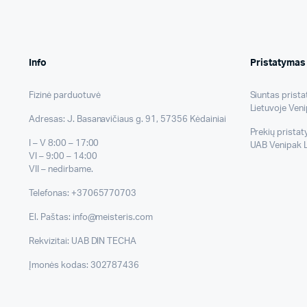
Info
Pristatymas
Fizinė parduotuvė
Siuntas prist
Lietuvoje Veni
Adresas: J. Basanavičiaus g. 91, 57356 Kėdainiai
Prekių prista
I – V 8:00 – 17:00
UAB Venipak L
VI – 9:00 – 14:00
VII – nedirbame.
Telefonas: +37065770703
El. Paštas: info@meisteris.com
Rekvizitai: UAB DIN TECHA
Įmonės kodas: 302787436