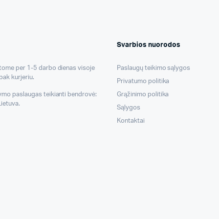
Svarbios nuorodos
atome per 1-5 darbo dienas visoje
Paslaugų teikimo sąlygos
pak kurjeriu.
Privatumo politika
tymo paslaugas teikianti bendrovė:
Grąžinimo politika
ietuva.
Sąlygos
Kontaktai