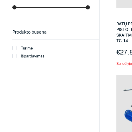
RATŲ P
PISTOL
Produkto būsena
SKAITM
TG-14
Turime
€
27.
Išpardavimas
Sandėlyje 