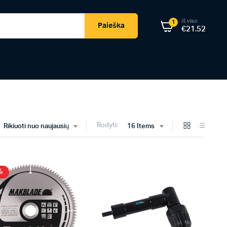
Iš viso
1
Paieška
€
21.52
Rodyti:
Rikiuoti nuo naujausių
16 Items
%