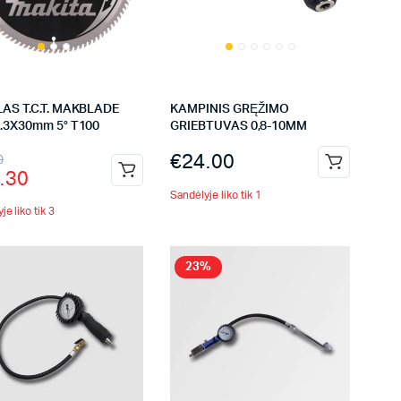
AS T.C.T. MAKBLADE
KAMPINIS GRĘŽIMO
.3X30mm 5° T100
GRIEBTUVAS 0,8-10MM
€
24.00
0
.30
Sandėlyje liko tik 1
je liko tik 3
23%