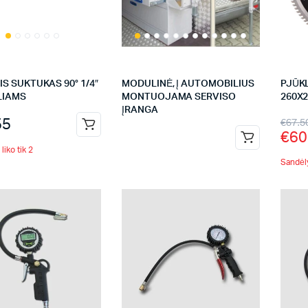
S SUKTUKAS 90° 1/4″
MODULINĖ, Į AUTOMOBILIUS
PJŪKL
LIAMS
MONTUOJAMA SERVISO
260X2
ĮRANGA
55
€
67.5
€
60
liko tik 2
Sandėly