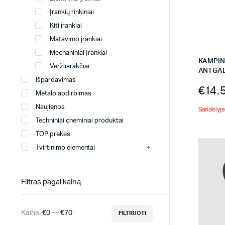
Įrankių rinkiniai
Kiti įrankiai
Matavimo įrankiai
Mechaniniai Įrankiai
KAMPINI
Veržliarakčiai
ANTGA
Išpardavimas
€
14.
Metalo apdirbimas
Naujienos
Sandėlyje 
Techniniai cheminiai produktai
TOP prekės
Tvirtinimo elementai
Filtras pagal kainą
Kaina:
€0
—
€70
FILTRUOTI