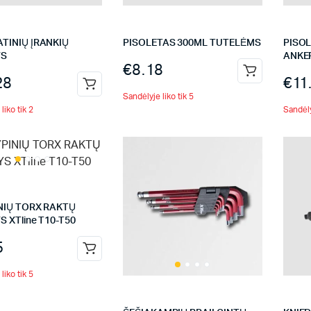
TINIŲ ĮRANKIŲ
PISOLETAS 300ML TUTELĖMS
PISO
YS
ANKE
€
8.18
28
€
11
Sandėlyje liko tik 5
liko tik 2
Sandėly
NIŲ TORX RAKTŲ
S XTline T10-T50
5
liko tik 5