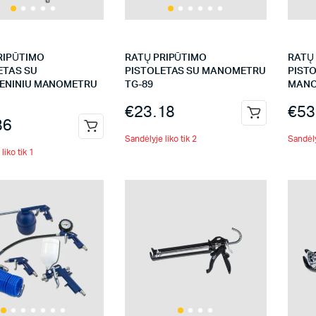
RIPŪTIMO
RATŲ PRIPŪTIMO
RATŲ
ETAS SU
PISTOLETAS SU MANOMETRU
PIST
ENINIU MANOMETRU
TG-89
MANO
€
23.18
€
53
86
Sandėlyje liko tik 2
Sandėly
liko tik 1