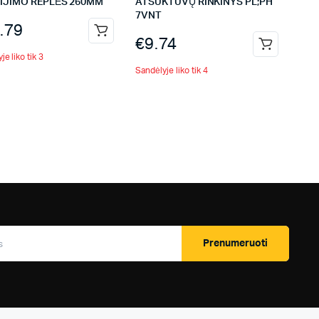
DIJIMO REPLĖS 260MM
ATSUKTUVŲ RINKINYS PL;PH
7VNT
.79
€
9.74
je liko tik 3
Sandėlyje liko tik 4
Prenumeruoti