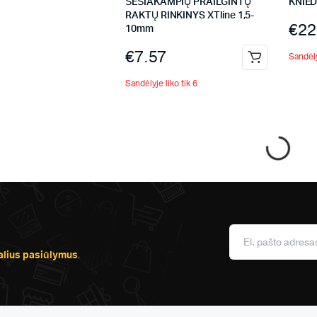
ŠEŠIAKAMPIŲ PRAILGINTŲ
KNIE
RAKTŲ RINKINYS XTline 1,5-
€
22
10mm
€
7.57
Sandėly
Sandėlyje liko tik 6
alius pasiūlymus
.