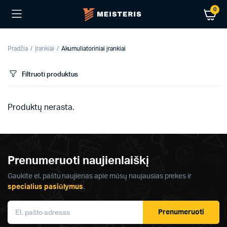
0
Pradžia
Įrankiai
Akumuliatoriniai įrankiai
Filtruoti produktus
Produktų nerasta.
Prenumeruoti naujienlaiškį
Gaukite el. paštu naujienas apie mūsų naujausias prekes ir
specialius pasiūlymus
.
Prenumeruoti