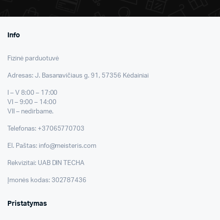
Info
Fizinė parduotuvė
Adresas: J. Basanavičiaus g. 91, 57356 Kėdainiai
I – V 8:00 – 17:00
VI – 9:00 – 14:00
VII – nedirbame.
Telefonas: +37065770703
El. Paštas: info@meisteris.com
Rekvizitai: UAB DIN TECHA
Įmonės kodas: 302787436
Pristatymas