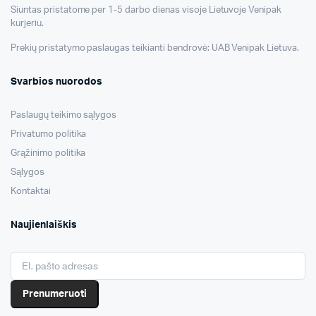
Siuntas pristatome per 1-5 darbo dienas visoje Lietuvoje Venipak
kurjeriu.
Prekių pristatymo paslaugas teikianti bendrovė: UAB Venipak Lietuva.
Svarbios nuorodos
Paslaugų teikimo sąlygos
Privatumo politika
Grąžinimo politika
Sąlygos
Kontaktai
Naujienlaiškis
Prenumeruoti