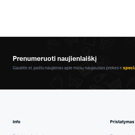
Prenumeruoti naujienlaiškį
Gaukite el. paštu naujienas apie mūsų naujausias prekes ir
speci
Info
Pristatymas