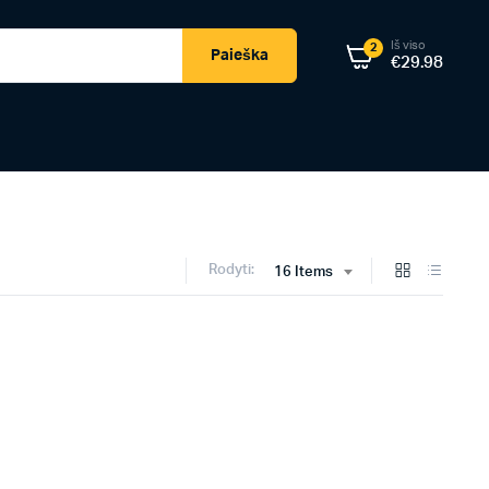
Iš viso
2
Paieška
€
29.98
Rodyti:
16 Items