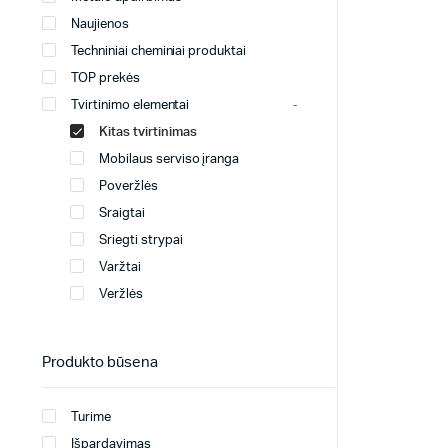
Naujienos
Techniniai cheminiai produktai
TOP prekės
Tvirtinimo elementai
Kitas tvirtinimas
Mobilaus serviso įranga
Poveržlės
Sraigtai
Sriegti strypai
Varžtai
Veržlės
Produkto būsena
Turime
Išpardavimas