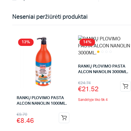
Neseniai peržiūrėti produktai
13%
14%
RANKŲ PLOVIMO PASTA
ALCON NANOLIN 3000ML.
€
24.74
€
21.52
RANKŲ PLOVIMO PASTA
Sandėlyje liko tik 4
ALCON NANOLIN 1000ML.
€
9.70
€
8.46