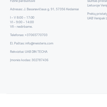
Fizinė parduotuvė
Siuntas prist
Lietuvoje Veni
Adresas: J. Basanavičiaus g. 91, 57356 Kėdainiai
Prekių prista
I – V 8:00 – 17:00
UAB Venipak L
VI – 9:00 – 14:00
VII – nedirbame.
Telefonas: +37065770703
El. Paštas: info@meisteris.com
Rekvizitai: UAB DIN TECHA
Įmonės kodas: 302787436