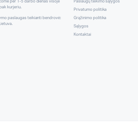
atome per 1-5 darbo dienas visoje
Paslaugų teikimo sąlygos
pak kurjeriu.
Privatumo politika
tymo paslaugas teikianti bendrovė:
Grąžinimo politika
ietuva.
Sąlygos
Kontaktai