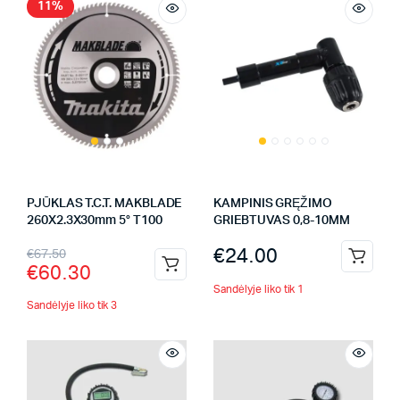
11%
PJŪKLAS T.C.T. MAKBLADE
KAMPINIS GRĘŽIMO
260X2.3X30mm 5° T100
GRIEBTUVAS 0,8-10MM
€
24.00
€
67.50
€
60.30
Sandėlyje liko tik 1
Sandėlyje liko tik 3