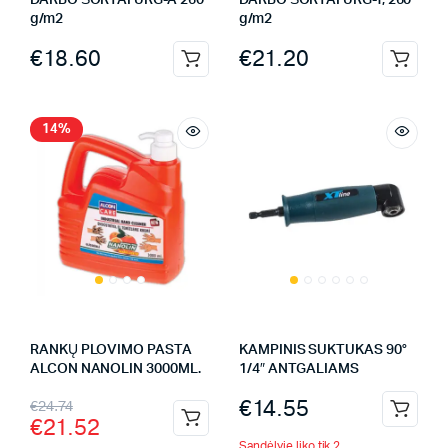
DARBO ŠORTAI URG-A 260
DARBO ŠORTAI URG-Y, 260
g/m2
g/m2
€
18.60
€
21.20
14%
RANKŲ PLOVIMO PASTA
KAMPINIS SUKTUKAS 90°
ALCON NANOLIN 3000ML.
1/4″ ANTGALIAMS
€
14.55
€
24.74
€
21.52
Sandėlyje liko tik 2