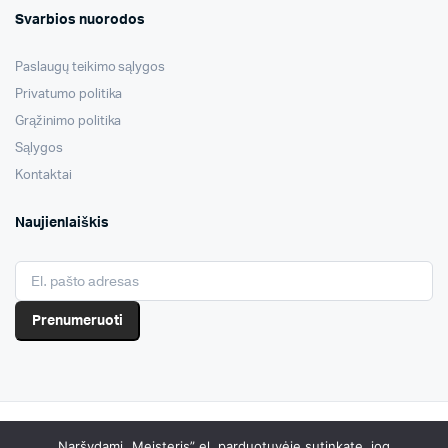
Svarbios nuorodos
Paslaugų teikimo sąlygos
Privatumo politika
Grąžinimo politika
Sąlygos
Kontaktai
Naujienlaiškis
Prenumeruoti
Copyright 2023 © Visos teisės saugomos
Meisteris.com
.
Naršydami „Meisteris” el. parduotuvėje sutinkate, jog