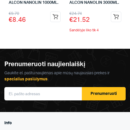
ALCON NANOLIN 1000ML.
ALCON NANOLIN 3000ML.
€
9.70
€
24.74
€
8.46
€
21.52
Sandėlyje liko tik 4
Prenumeruoti naujienlaiškį
Gaukite el. paštu naujienas apie mūsų naujausias prekes ir
specialius pasiūlymus
.
Prenumeruoti
Info