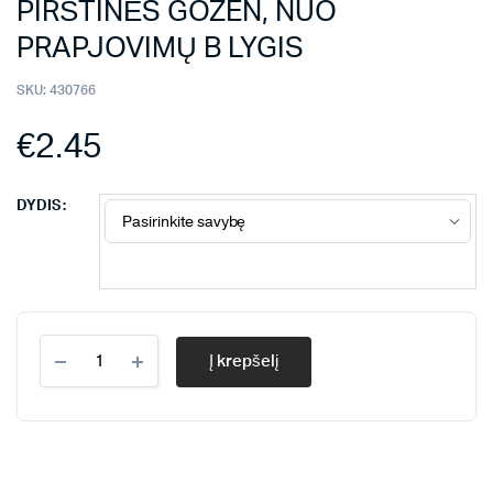
PIRŠTINĖS GOZEN, NUO
PRAPJOVIMŲ B LYGIS
SKU:
430766
€
2.45
DYDIS
PIRŠTINĖS
Į krepšelį
GOZEN,
NUO
PRAPJOVIMŲ
B
LYGIS
quantity