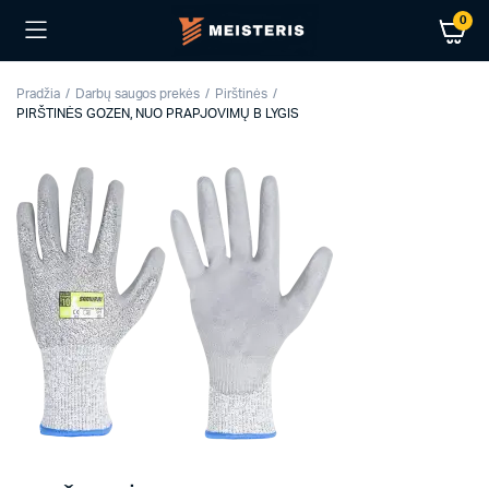
0
Pradžia
Darbų saugos prekės
Pirštinės
PIRŠTINĖS GOZEN, NUO PRAPJOVIMŲ B LYGIS