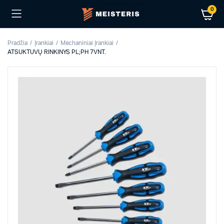
0
Pradžia
Įrankiai
Mechaniniai Įrankiai
ATSUKTUVŲ RINKINYS PL;PH 7VNT.