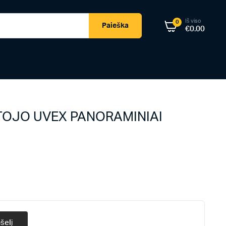
Iš viso
0
Paieška
€
0.00
NTOJO UVEX PANORAMINIAI
šelį