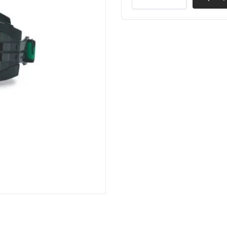
UVEX
PANORAMINIAI
ULTRAVISION
quantity