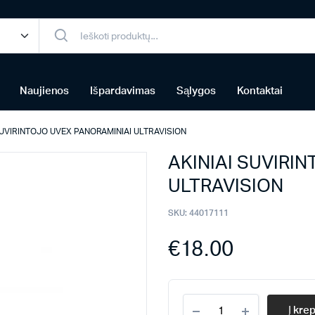
Naujienos
Išpardavimas
Sąlygos
Kontaktai
SUVIRINTOJO UVEX PANORAMINIAI ULTRAVISION
AKINIAI SUVIRI
ULTRAVISION
SKU:
44017111
€
18.00
AKINIAI
Į krep
SUVIRINTOJO