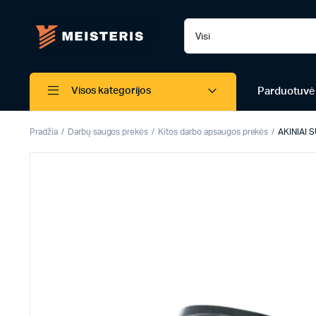
Parduotuvė
Visos kategorijos
Pradžia
Darbų saugos prekės
Kitos darbo apsaugos prekės
AKINIAI 