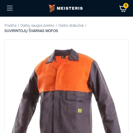
0
Pradžia
Darbų saugos prekės
Darbo drabužiai
SUVIRINTOJŲ ŠVARKAS MOFOS