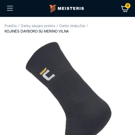
0
Pradžia
Darbų saugos prekės
Darbo drabužiai
KOJINĖS DAYBORO SU MERINO VILNA