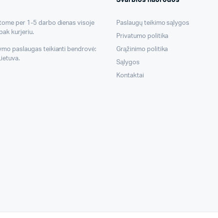
atome per 1-5 darbo dienas visoje
Paslaugų teikimo sąlygos
pak kurjeriu.
Privatumo politika
tymo paslaugas teikianti bendrovė:
Grąžinimo politika
ietuva.
Sąlygos
Kontaktai