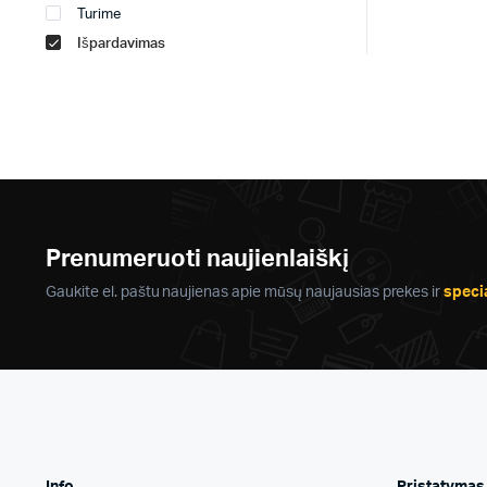
Turime
Išpardavimas
Prenumeruoti naujienlaiškį
Gaukite el. paštu naujienas apie mūsų naujausias prekes ir
speci
Info
Pristatymas