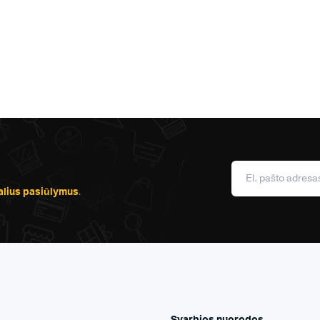
alius pasiūlymus
.
Svarbios nuorodos