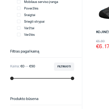
Mobilaus serviso įranga
Poveržlės
Sraigtai
Sriegti strypai
Varžtai
KOJINĖ
Veržlės
€
6.80
€
6.1
Filtras pagal kainą
Kaina:
€0
—
€90
FILTRUOTI
Produkto būsena