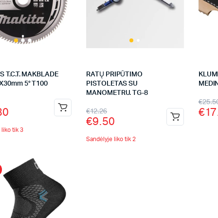
 T.C.T. MAKBLADE
RATŲ PRIPŪTIMO
KLUM
X30mm 5° T100
PISTOLETAS SU
MEDI
MANOMETRU. TG-8
€
25.5
30
€
17
€
12.26
€
9.50
liko tik 3
Sandėlyje liko tik 2