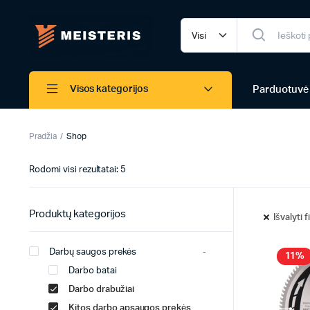
Parduotuvė
Visos kategorijos
Pradžia
Shop
Rodomi visi rezultatai: 5
Produktų kategorijos
Išvalyti f
Darbų saugos prekės
11%
Darbo batai
Darbo drabužiai
Kitos darbo apsaugos prekės