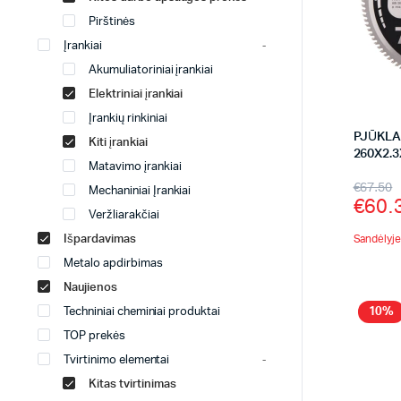
Pirštinės
Įrankiai
Akumuliatoriniai įrankiai
Elektriniai įrankiai
Įrankių rinkiniai
PJŪKLAS
Kiti įrankiai
260X2.3
Matavimo įrankiai
€
67.50
Mechaniniai Įrankiai
€
60.
Veržliarakčiai
Išpardavimas
Sandėlyje 
Metalo apdirbimas
Naujienos
Techniniai cheminiai produktai
10%
TOP prekės
Tvirtinimo elementai
Kitas tvirtinimas