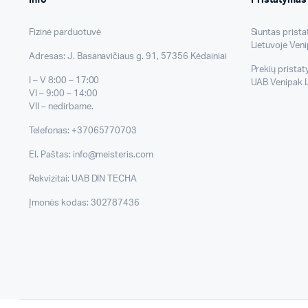
Fizinė parduotuvė
Siuntas prist
Lietuvoje Veni
Adresas: J. Basanavičiaus g. 91, 57356 Kėdainiai
Prekių prista
I – V 8:00 – 17:00
UAB Venipak L
VI – 9:00 – 14:00
VII – nedirbame.
Telefonas: +37065770703
El. Paštas: info@meisteris.com
Rekvizitai: UAB DIN TECHA
Įmonės kodas: 302787436