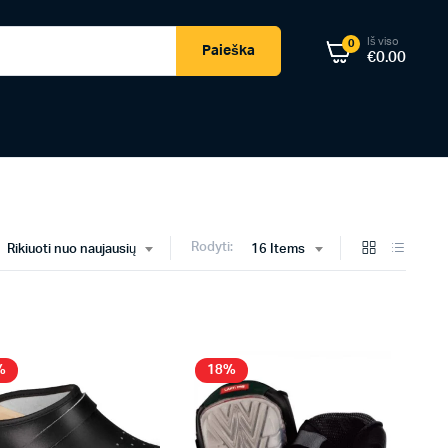
Iš viso
0
Paieška
€
0.00
Rodyti:
Rikiuoti nuo naujausių
16 Items
%
18%