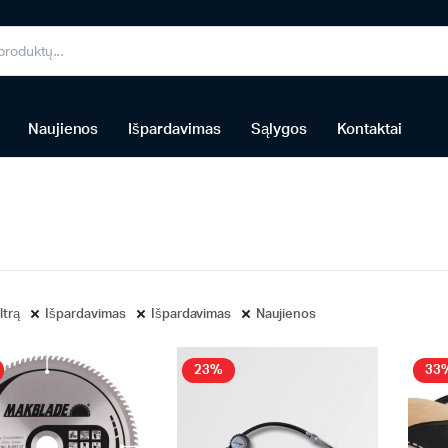
Naujienos
Išpardavimas
Sąlygos
Kontaktai
iltrą
Išpardavimas
Išpardavimas
Naujienos
23%
33