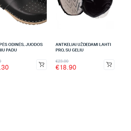
PĖS ODINĖS, JUODOS
ANTKELIAI UŽDEDAMI LAHTI
NIU PADU
PRO, SU GELIU
0
€
23.00
.30
€
18.90