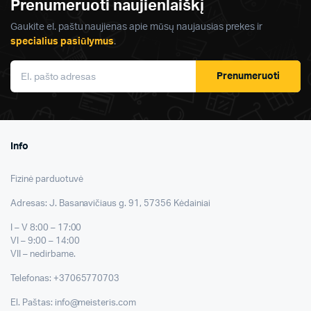
Prenumeruoti naujienlaiškį
Gaukite el. paštu naujienas apie mūsų naujausias prekes ir
specialius pasiūlymus
.
Prenumeruoti
Info
Fizinė parduotuvė
Adresas: J. Basanavičiaus g. 91, 57356 Kėdainiai
I – V 8:00 – 17:00
VI – 9:00 – 14:00
VII – nedirbame.
Telefonas: +37065770703
El. Paštas: info@meisteris.com