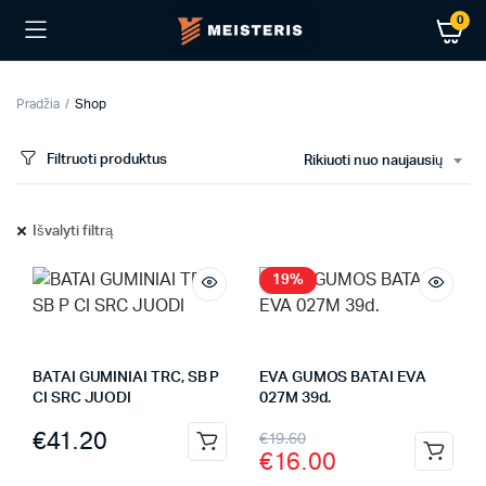
0
Pradžia
Shop
Filtruoti produktus
Rikiuoti nuo naujausių
Išvalyti filtrą
19%
BATAI GUMINIAI TRC, SB P
EVA GUMOS BATAI EVA
CI SRC JUODI
027M 39d.
€
41.20
€
19.60
€
16.00