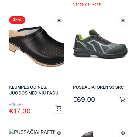
Sandėlyje liko tik 1
33%
KLUMPĖS ODINĖS,
PUSBAČIAI OREN S3 SRC
JUODOS MEDINIU PADU
€
69.00
€
25.50
€
17.30