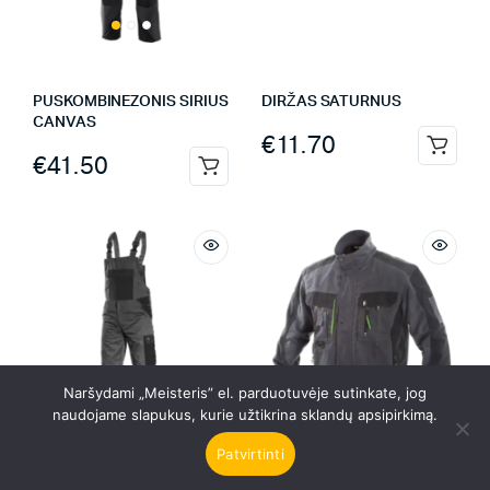
PUSKOMBINEZONIS SIRIUS
DIRŽAS SATURNUS
CANVAS
€
11.70
€
41.50
Naršydami „Meisteris” el. parduotuvėje sutinkate, jog
naudojame slapukus, kurie užtikrina sklandų apsipirkimą.
Patvirtinti
PAIEŠKA
PREKĖS
PUSKOMBINEZONIS
DARBO ŠVARKAS SIRIUS