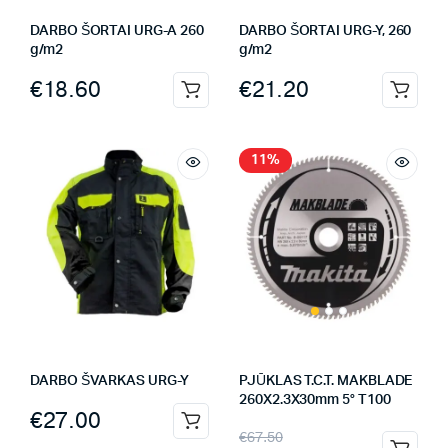
DARBO ŠORTAI URG-A 260
DARBO ŠORTAI URG-Y, 260
g/m2
g/m2
€
18.60
€
21.20
11%
DARBO ŠVARKAS URG-Y
PJŪKLAS T.C.T. MAKBLADE
260X2.3X30mm 5° T100
€
27.00
€
67.50