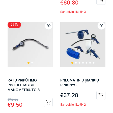
€
60.30
Sandėlyje liko tik 3
23%
RATŲ PRIPŪTIMO
PNEUMATINIŲ ĮRANKIŲ
PISTOLETAS SU
RINKINYS
MANOMETRU. TG-8
€
37.28
€
12.26
€
9.50
Sandėlyje liko tik 2