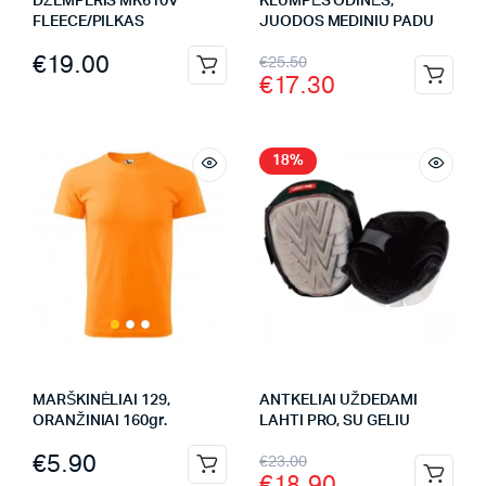
DŽEMPERIS MK610V
KLUMPĖS ODINĖS,
FLEECE/PILKAS
JUODOS MEDINIU PADU
€
19.00
€
25.50
€
17.30
18%
MARŠKINĖLIAI 129,
ANTKELIAI UŽDEDAMI
ORANŽINIAI 160gr.
LAHTI PRO, SU GELIU
€
5.90
€
23.00
€
18.90