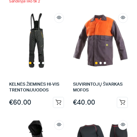
Sandėlyje liko tik 2
KELNĖS ŽIEMINĖS HI-VIS
SUVIRINTOJŲ ŠVARKAS
TRENTON/JUODOS
MOFOS
€
60.00
€
40.00