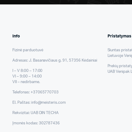
Info
Pristatymas
Fizinė parduotuvė
Siuntas prist
Lietuvoje Veni
Adresas: J. Basanavičiaus g. 91, 57356 Kėdainiai
Prekių prista
I – V 8:00 – 17:00
UAB Venipak L
VI – 9:00 – 14:00
VII – nedirbame.
Telefonas: +37065770703
El. Paštas: info@meisteris.com
Rekvizitai: UAB DIN TECHA
Įmonės kodas: 302787436