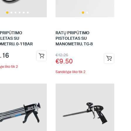
 PRIPŪTIMO
RATŲ PRIPŪTIMO
OLETAS SU
PISTOLETAS SU
METRU. 0-11BAR
MANOMETRU. TG-8
.16
€
12.26
€
9.50
je liko tik 2
Sandėlyje liko tik 2