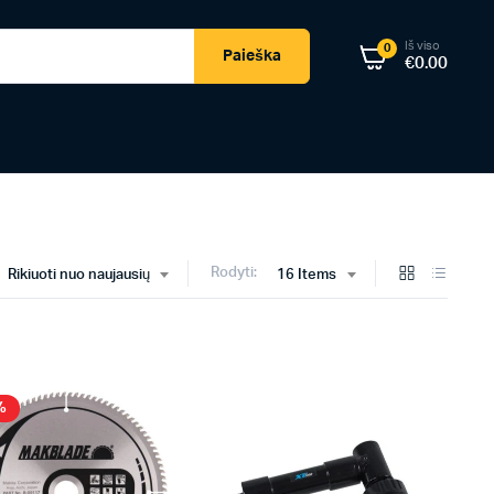
Iš viso
0
Paieška
€
0.00
Rodyti:
Rikiuoti nuo naujausių
16 Items
%