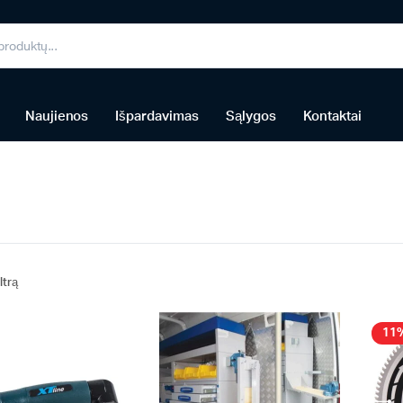
Naujienos
Išpardavimas
Sąlygos
Kontaktai
iltrą
11