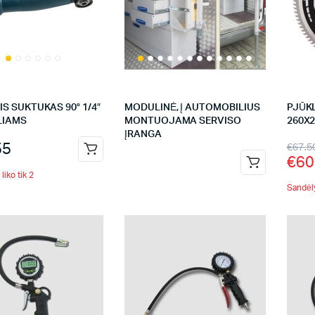
S SUKTUKAS 90° 1/4″
MODULINĖ, Į AUTOMOBILIUS
PJŪKL
LIAMS
MONTUOJAMA SERVISO
260X2
ĮRANGA
55
€
67.5
€
60
liko tik 2
Sandėly