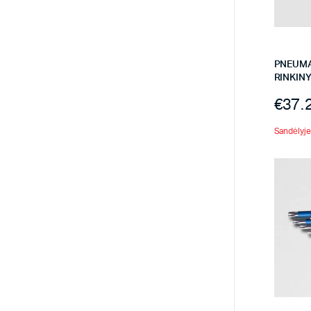
PNEUMA
RINKIN
€
37.
Sandėlyje 