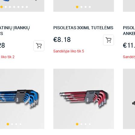
TINIŲ ĮRANKIŲ
PISOLETAS 300ML TUTELĖMS
PISO
YS
ANKE
€
8.18
28
€
11
Sandėlyje liko tik 5
liko tik 2
Sandėly