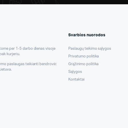
Svarbios nuorodos
atome per 1-5 darbo dienas visoje
Paslaugų teikimo sąlygos
pak kurjeriu.
Privatumo politika
tymo paslaugas teikianti bendrovė:
Grąžinimo politika
ietuva.
Sąlygos
Kontaktai