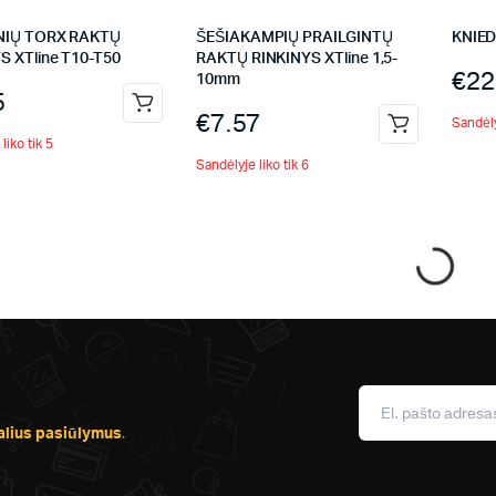
NIŲ TORX RAKTŲ
ŠEŠIAKAMPIŲ PRAILGINTŲ
KNIE
S XTline T10-T50
RAKTŲ RINKINYS XTline 1,5-
€
22
10mm
5
€
7.57
Sandėly
liko tik 5
Sandėlyje liko tik 6
alius pasiūlymus
.