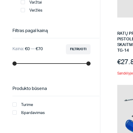
Varžtai
Veržlės
Filtras pagal kainą
RATŲ P
PISTOL
SKAITM
Kaina:
€0
—
€70
FILTRUOTI
TG-14
€
27.
Sandėlyje 
Produkto būsena
Turime
Išpardavimas