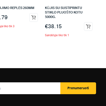
DIJIMO REPLĖS 260MM
KŪJIS SU SUSTIPRINTU
STIKLO PLUOŠTO KOTU
.79
5000G.
€
38.15
je liko tik 3
Sandėlyje liko tik 1
Prenumeruoti