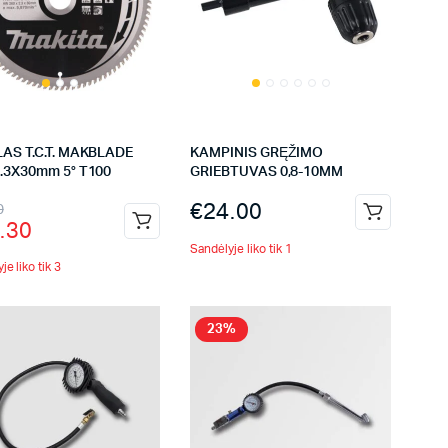
AS T.C.T. MAKBLADE
KAMPINIS GRĘŽIMO
.3X30mm 5° T100
GRIEBTUVAS 0,8-10MM
€
24.00
0
.30
Sandėlyje liko tik 1
je liko tik 3
23%