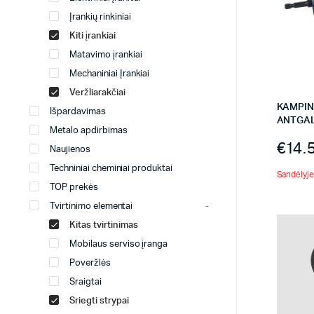
Įrankių rinkiniai
Kiti įrankiai
Matavimo įrankiai
Mechaniniai Įrankiai
Veržliarakčiai
KAMPINI
Išpardavimas
ANTGA
Metalo apdirbimas
€
14.
Naujienos
Techniniai cheminiai produktai
Sandėlyje 
TOP prekės
Tvirtinimo elementai
Kitas tvirtinimas
Mobilaus serviso įranga
Poveržlės
Sraigtai
Sriegti strypai