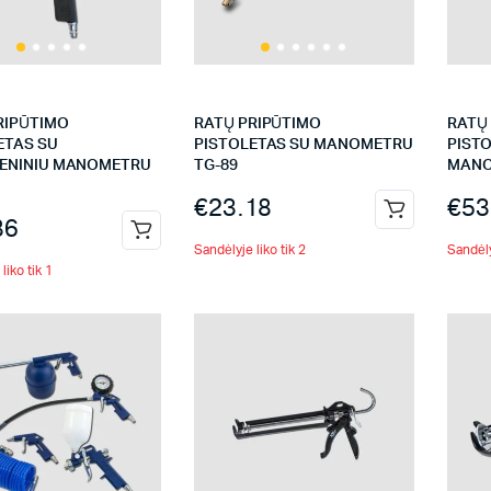
RIPŪTIMO
RATŲ PRIPŪTIMO
RATŲ
ETAS SU
PISTOLETAS SU MANOMETRU
PIST
ENINIU MANOMETRU
TG-89
MANO
€
23.18
€
53
86
Sandėlyje liko tik 2
Sandėly
liko tik 1