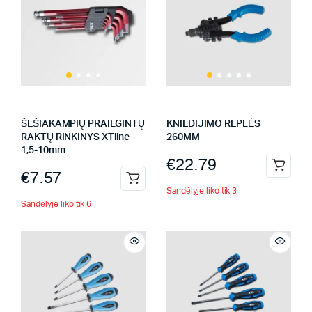
ŠEŠIAKAMPIŲ PRAILGINTŲ
KNIEDIJIMO REPLĖS
RAKTŲ RINKINYS XTline
260MM
1,5-10mm
€
22.79
€
7.57
Sandėlyje liko tik 3
Sandėlyje liko tik 6