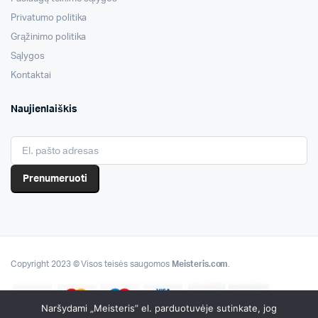
Privatumo politika
Grąžinimo politika
Sąlygos
Kontaktai
Naujienlaiškis
Prenumeruoti
Copyright 2023 © Visos teisės saugomos
Meisteris.com
.
Naršydami „Meisteris” el. parduotuvėje sutinkate, jog