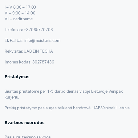
I – V 8:00 – 17:00
VI – 9:00 – 14:00
VII – nedirbame.
Telefonas: +37065770703
El. Paštas: info@meisteris.com
Rekvizitai: UAB DIN TECHA
Įmonės kodas: 302787436
Pristatymas
Siuntas pristatome per 1-5 darbo dienas visoje Lietuvoje Venipak
kurjeriu.
Prekių pristatymo paslaugas teikianti bendrovė: UAB Venipak Lietuva.
Svarbios nuorodos
Paslaugų teikimo sąlygos