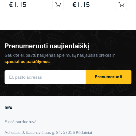
€
1.15
€
1.15
Prenumeruoti naujienlaiškį
Gaukite el. paštu naujienas apie mūsų naujausias prekes ir
specialius pasiūlymus
.
Prenumeruoti
Info
Fizinė parduotuvė
Adresas: J. Basanavičiaus g. 91, 57356 Kėdainiai