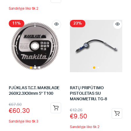
Sandėlyje liko tik 2
11%
23%
PJŪKLAS T.C.T. MAKBLADE
RATŲ PRIPŪTIMO
260X2.3X30mm 5° T100
PISTOLETAS SU
MANOMETRU. TG-8
€
67.50
€
60.30
€
12.26
€
9.50
Sandėlyje liko tik 3
Sandėlyje liko tik 2