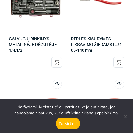
GALVUČIŲ RINKINYS
REPLĖS KIAURYMĖS
METALINĖJE DĖŽUTĖJE
FIKSAVIMO ŽIEDAMS L.J4
1/4;1/2
85-140 mm
Naršydami „Meisteris” el. parduotuvėje sutinkate, jog
naudojame slapukus, kurie užtikrina sklandų apsipirkimą.
Patvirtinti
PAIEŠKA
PREKĖS