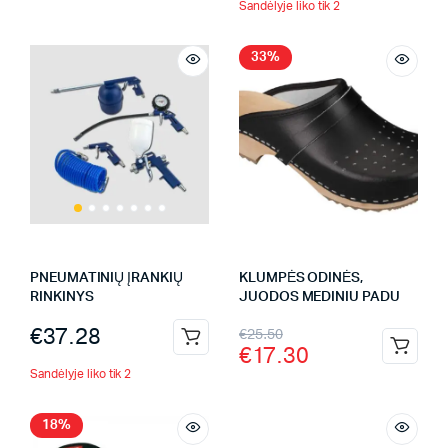
Sandėlyje liko tik 2
33%
PNEUMATINIŲ ĮRANKIŲ
KLUMPĖS ODINĖS,
RINKINYS
JUODOS MEDINIU PADU
€
37.28
€
25.50
€
17.30
Sandėlyje liko tik 2
18%