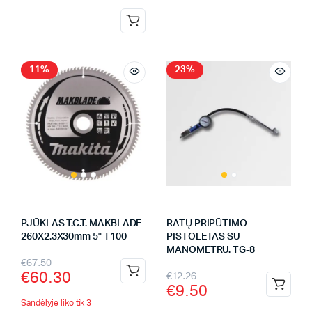
11%
23%
PJŪKLAS T.C.T. MAKBLADE
RATŲ PRIPŪTIMO
260X2.3X30mm 5° T100
PISTOLETAS SU
MANOMETRU. TG-8
€
67.50
€
60.30
€
12.26
€
9.50
Sandėlyje liko tik 3